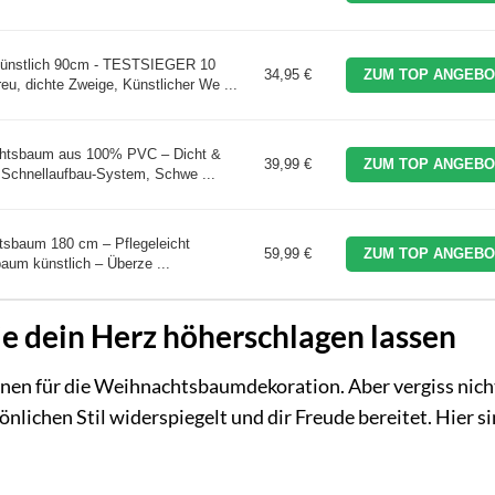
ünstlich 90cm - TESTSIEGER 10
34,95 €
ZUM TOP ANGEBO
u, dichte Zweige, Künstlicher We ...
chtsbaum aus 100% PVC – Dicht &
39,99 €
ZUM TOP ANGEBO
 Schnellaufbau-System, Schwe ...
tsbaum 180 cm – Pflegeleicht
59,99 €
ZUM TOP ANGEBO
aum künstlich – Überze ...
e dein Herz höherschlagen lassen
ionen für die Weihnachtsbaumdekoration. Aber vergiss nich
lichen Stil widerspiegelt und dir Freude bereitet. Hier s