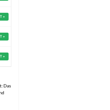
T »
T »
T »
t: Das
ind