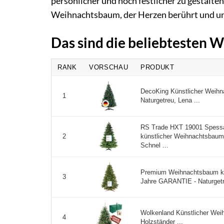
persönlicher und noch festlicher zu gestalten
Weihnachtsbaum, der Herzen berührt und unv
Das sind die beliebtesten
RANK
VORSCHAU
PRODUKT
DecoKing Künstlicher Wei
1
Naturgetreu, Lena ...
RS Trade HXT 19001 Spess
künstlicher Weihnachtsbaum
2
Schnel ...
Premium Weihnachtsbaum k
3
Jahre GARANTIE - Naturgetre
Wolkenland Künstlicher We
4
Holzständer ...