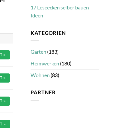
nen
17 Leseecken selber bauen
Ideen
KATEGORIEN
Garten
(183)
T »
Heimwerken
(180)
Wohnen
(83)
T »
PARTNER
T »
T »