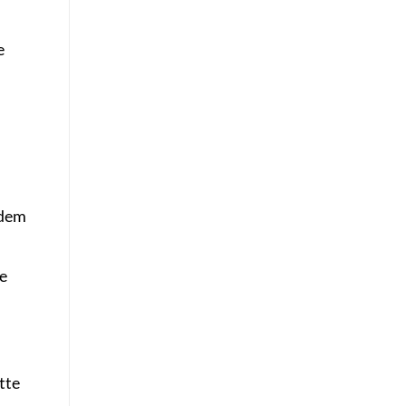
e
 dem
e
tte