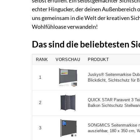
selbst erfüllen. Ein selbstgemachter Sichtsch
echter Hingucker, der deinen Außenbereich o
uns gemeinsam in die Welt der kreativen Sic
Wohlfühloase verwandeln!
Das sind die beliebtesten S
RANK
VORSCHAU
PRODUKT
Juskys® Seitenmarkise Duba
1
Blickdicht, Sichtschutz für B
QUICK STAR Paravent 3 Teil
2
Balkon Sichtschutz Stellwan
SONGMICS Seitenmarkise mit
3
ausziehbar, 180 x 350 cm, W