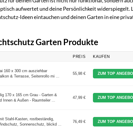
utz für deinen Garten ist nicht nur funktional, sondern auc
ptisch aufwertet und deine Persönlichkeit widerspiegelt. 
htschutz-Ideen eintauchen und deinen Garten in eine priva
ichtschutz Garten Produkte
PREIS
KAUFEN
i 160 x 300 cm ausziehbar
55,98 €
ZUM TOP ANGEBO
alkon & Terrasse, Seitenrollo mi ...
ig 170 x 165 cm Grau - Garten &
47,99 €
ZUM TOP ANGEBO
d Innen & Außen - Raumteiler ...
 Stahl-Kasten, rostbeständig,
76,49 €
ZUM TOP ANGEBO
indschutz, Sonnenschutz, blickd ...