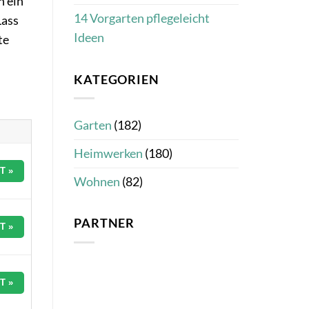
h ein
14 Vorgarten pflegeleicht
Lass
Ideen
te
KATEGORIEN
Garten
(182)
Heimwerken
(180)
T »
Wohnen
(82)
PARTNER
T »
T »