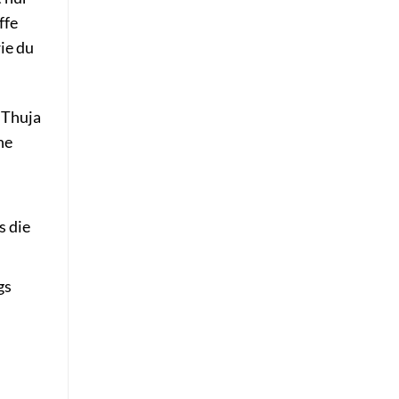
ffe
ie du
 Thuja
ne
s die
gs
u