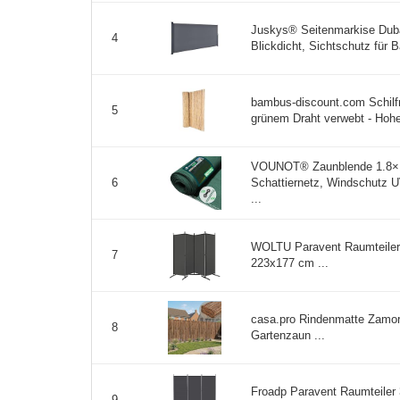
Juskys® Seitenmarkise Duba
4
Blickdicht, Sichtschutz für B
bambus-discount.com Schilf
5
grünem Draht verwebt - Hohe 
VOUNOT® Zaunblende 1.8×
Schattiernetz, Windschutz U
6
...
WOLTU Paravent Raumteiler 4
7
223x177 cm ...
casa.pro Rindenmatte Zamor
8
Gartenzaun ...
Froadp Paravent Raumteiler 
9