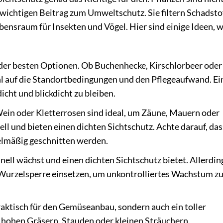
wichtigen Beitrag zum Umweltschutz. Sie filtern Schadsto
bensraum für Insekten und Vögel. Hier sind einige Ideen, w
 der besten Optionen. Ob Buchenhecke, Kirschlorbeer oder
ahl auf die Standortbedingungen und den Pflegeaufwand. Ei
cht und blickdicht zu bleiben.
Wein oder Kletterrosen sind ideal, um Zäune, Mauern oder
ll und bieten einen dichten Sichtschutz. Achte darauf, das
elmäßig geschnitten werden.
nell wächst und einen dichten Sichtschutz bietet. Allerdin
 Wurzelsperre einsetzen, um unkontrolliertes Wachstum z
aktisch für den Gemüseanbau, sondern auch ein toller
 hohen Gräsern, Stauden oder kleinen Sträuchern.