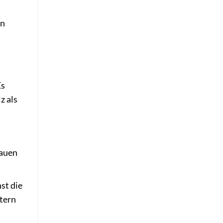
en
Es
z als
bauen
st die
tern