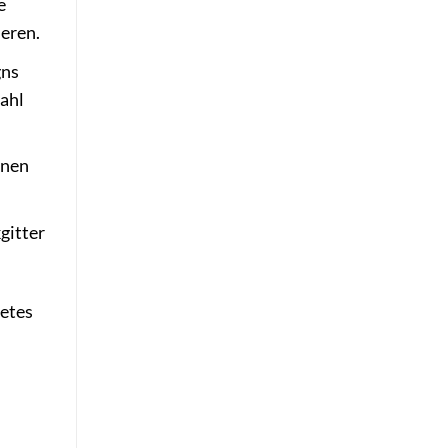
e
eren.
gns
wahl
inen
gitter
tetes