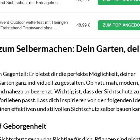
nd Sichtschutz mit Erdnägeln u ...
ent Outdoor wetterfest mit Heringen
48,99 €
ZUM TOP ANGEBO
Freistehend Trennwand ohne ...
 zum Selbermachen: Dein Garten, de
 Gegenteil: Er bietet dir die perfekte Möglichkeit, deiner
 Garten ganz individuell zu gestalten. Ob naturnah, modern,
ind nahezu unbegrenzt. Wichtig ist, dass der Sichtschutz zu
rlieben passt. Lass dich inspirieren von den folgenden Id
inen effektiven und stilvollen Sichtschutz selber bauen ka
nd Geborgenheit
Sichtschutz genau das Richtige für dich. Pflanzen sind nich