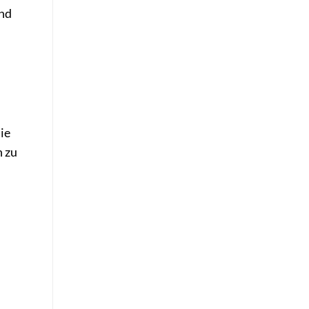
und
ie
n zu