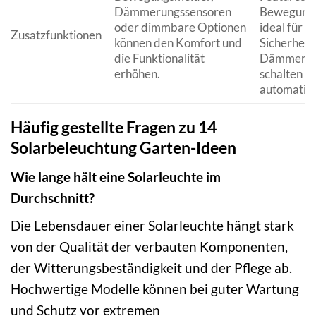
Dämmerungssensoren
Bewegungs
oder dimmbare Optionen
ideal für
Zusatzfunktionen
können den Komfort und
Sicherheit
die Funktionalität
Dämmerun
erhöhen.
schalten da
automatisc
Häufig gestellte Fragen zu 14
Solarbeleuchtung Garten-Ideen
Wie lange hält eine Solarleuchte im
Durchschnitt?
Die Lebensdauer einer Solarleuchte hängt stark
von der Qualität der verbauten Komponenten,
der Witterungsbeständigkeit und der Pflege ab.
Hochwertige Modelle können bei guter Wartung
und Schutz vor extremen