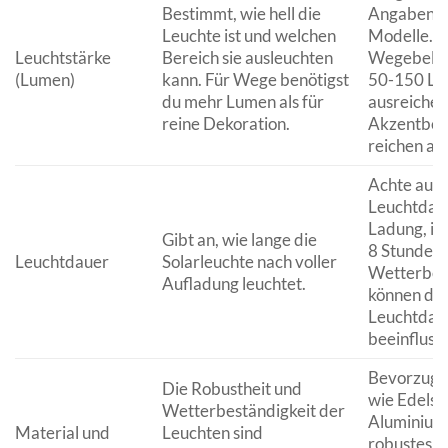
Bestimmt, wie hell die
Angaben v
Leuchte ist und welchen
Modelle. F
Leuchtstärke
Bereich sie ausleuchten
Wegebeleu
(Lumen)
kann. Für Wege benötigst
50-150 Lu
du mehr Lumen als für
ausreichen
reine Dekoration.
Akzentbel
reichen au
Achte auf 
Leuchtdaue
Ladung, id
Gibt an, wie lange die
8 Stunden 
Leuchtdauer
Solarleuchte nach voller
Wetterbed
Aufladung leuchtet.
können die
Leuchtdau
beeinfluss
Bevorzuge
Die Robustheit und
wie Edelsta
Wetterbeständigkeit der
Aluminium
Material und
Leuchten sind
robustes K