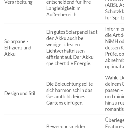
Verarbeitung
entscheidend für ihre
(ABS). Acht
Langlebigkeit im
Schutzklas
Außenbereich.
für Spritz
Informiere
Ein gutes Solarpanel lädt
die Art des
den Akku auch bei
Solarpanel-
NiMH oder 
weniger idealen
Effizienz und
dessen Kap
Lichtverhältnissen
Akku
Prüfe, ob 
effizient auf. Der Akku
abnehmbar 
speichert die Energie.
optimal au
Wähle Desi
Die Beleuchtung sollte
deinem Gar
sich harmonisch in das
passen – 
Design und Stil
Gesamtbild deines
und minimal
Gartens einfügen.
hin zu rust
romantisch
Überlege, 
Bewegungsmelder,
Features b