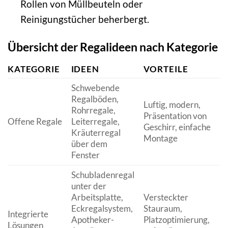
Rollen von Müllbeuteln oder
Reinigungstücher beherbergt.
Übersicht der Regalideen nach Kategorie
KATEGORIE
IDEEN
VORTEILE
Schwebende
Regalböden,
Luftig, modern,
Rohrregale,
G
Präsentation von
Offene Regale
Leiterregale,
d
Geschirr, einfache
Kräuterregal
s
Montage
über dem
Fenster
Schubladenregal
unter der
Arbeitsplatte,
Versteckter
Eckregalsystem,
Stauraum,
Integrierte
N
Apotheker-
Platzoptimierung,
Lösungen
N