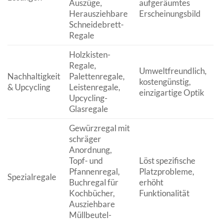
Auszüge,
aufgeräumtes
Herausziehbare
Erscheinungsbild
Schneidebrett-
Regale
Holzkisten-
Regale,
Umweltfreundlich,
Nachhaltigkeit
Palettenregale,
I
kostengünstig,
& Upcycling
Leistenregale,
r
einzigartige Optik
Upcycling-
Glasregale
Gewürzregal mit
schräger
Anordnung,
Topf- und
Löst spezifische
O
Pfannenregal,
Platzprobleme,
b
Spezialregale
Buchregal für
erhöht
p
Kochbücher,
Funktionalität
O
Ausziehbare
Müllbeutel-